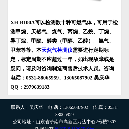
XH-B100A可以检测数十种可燃气体，可用于检
测甲烷、天然气、煤气、丙烷、乙
烷、丁烷、
异丁烷、甲醚、醇类（甲醇、乙醇）。氢气、
甲苯等等。本
天然气检测仪
需要进行定期标
定，标定周期不应超过一年，如出现故障或是
疑问，请及时咨询制造商售后技术人员。咨询
电话：0531-88065959、13065087902 吴庆华
QQ：2979639183
联系人：吴庆华 电 话：13065087902 传 真：0531-
88065959
公司地址：山东省济南市高新区万达中心2号楼2307
版权所有
鲁ICP备11007519号