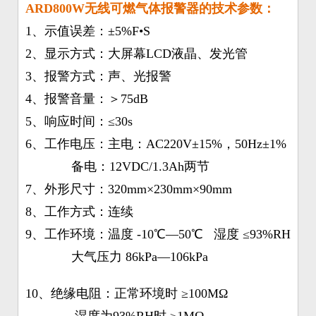
ARD800W无线可燃气体报警器的技术参数：
1、示值误差：±5%F•S
2、显示方式：大屏幕LCD液晶、发光管
3、报警方式：声、光报警
4、报警音量：＞75dB
5、响应时间：≤30s
6、工作电压：主电：AC220V±15%，50Hz±1%
备电：12VDC/1.3Ah两节
7、外形尺寸：320mm×230mm×90mm
8、工作方式：连续
9、工作环境：温度 -10℃—50℃ 湿度 ≤93%RH
大气压力 86kPa—106kPa
10、绝缘电阻：正常环境时 ≥100MΩ